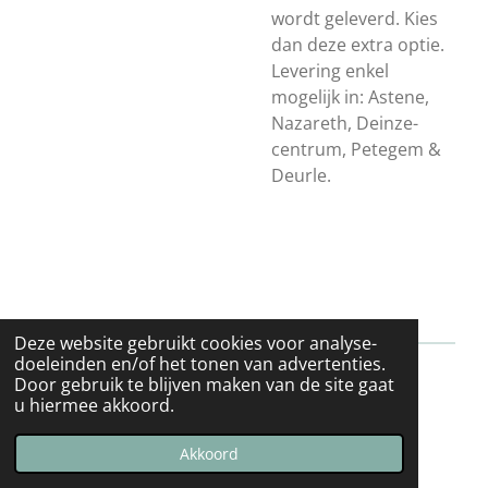
wordt geleverd. Kies
dan deze extra optie.
Levering enkel
mogelijk in:
Astene,
Nazareth, Deinze-
centrum, Petegem &
Deurle.
Deze website gebruikt cookies voor analyse-
doeleinden en/of het tonen van advertenties.
Door gebruik te blijven maken van de site gaat
Algemene voorwaarden
u hiermee akkoord.
© 2024 MOOV webshop
Powered by
JouwWeb
Akkoord