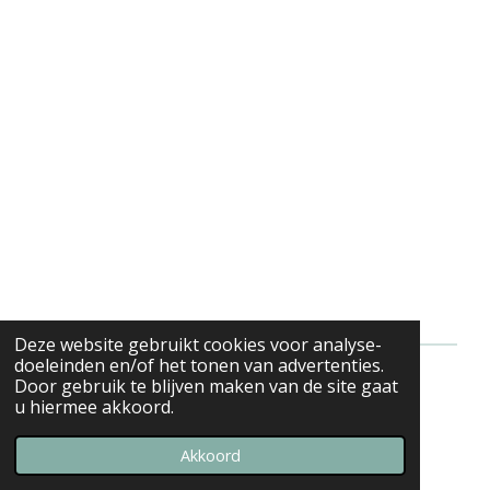
Deze website gebruikt cookies voor analyse-
doeleinden en/of het tonen van advertenties.
Door gebruik te blijven maken van de site gaat
Algemene voorwaarden
u hiermee akkoord.
© 2024 MOOV webshop
Powered by
JouwWeb
Akkoord